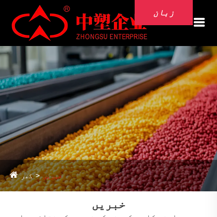
زبان
خبریں
گھر
خبریں