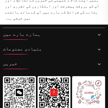
ہمیں اپنے کام ، کمپنی کی خبروں کے نتائج ، اور
آپ کو بروقت پیشرفت اور اہلکاروں کی تقرری اور
ہٹانے کی شرائط کے بارے میں آپ کے ساتھ بانٹنے
میں خوشی ہے۔
ہمارے بارے میں
بنیادی مصنوعات
خبریں