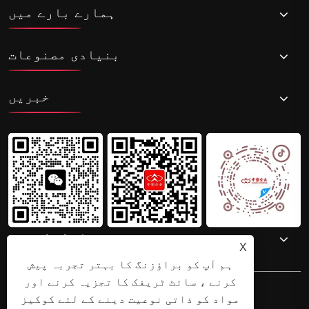
ہمارے بارے میں
بنیادی مصنوعات
خبریں
ہم سے رابطہ کریں۔
X
ہم آپ کو براؤزنگ کا بہتر تجربہ پیش
کرنے ، سائٹ ٹریفک کا تجزیہ کرنے اور
مواد کو ذاتی نوعیت دینے کے لئے کوکیز