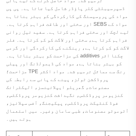
ترمیم شدہ مواد حاصل کرنے کے لیے ہائی
ڈسپرسیبلٹی کلر پاؤڈر شامل کیا جاتا ہے۔ پی پی
مواد کی پروسیسنگ کی کارکردگی کو بہتر بناتا ہے
اور سختی اور طاقت فراہم کرتا ہے۔ SEBS مواد کے
لیے لچک اور سختی فراہم کرتا ہے۔ سفید تیل روانی
فراہم کرتا ہے، سختی اور لاگت کو کم کرتا ہے۔ فلر
لاگت کو کم کرتا ہے، رینگنے کی کارکردگی اور گرمی
کی مزاحمت کو بہتر بناتا ہے۔ additives چکنا اثر
کو بہتر بناتا ہے، مواد کی ڈیمولڈنگ اور پیلی
مزاحمت؛ TPE رنگ سے مماثل ترمیم شدہ مواد اکثر
پروڈکشن ٹولز، پینے کے پانی سے رابطہ کی
مصنوعات، گھریلو ایپلائینسز، الیکٹرانک
کنزیومر پروڈکٹس، نگہداشت کنزیومر پروڈکٹس،
فوڈ کنٹیکٹ پروڈکٹس، پیکیجنگ، آفس سپلائیز،
آٹوموٹو مصنوعات، طبی سامان وغیرہ میں استعمال
ہوتے ہیں۔