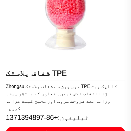
شفاف پلاسٹک TPE
Zhongsu میں چین سے شفاف پلاسٹک TPE کا ایک بہت
بڑا انتخاب تلاش کریں۔ تعاون کے منتظر پیشہ
ورانہ بعد فروخت سروس اور صحیح قیمت فراہم
کریں۔
ٹیلیفون:+86-1371394897