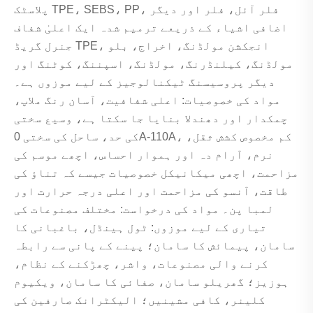
پلاسٹک TPE، SEBS، PP، فلر آئل، فلر اور دیگر
اضافی اشیاء کے ذریعے ترمیم شدہ ایک اعلیٰ شفاف
جنرل گریڈ TPE، انجکشن مولڈنگ، اخراج، بلو
مولڈنگ، کیلنڈرنگ، مولڈنگ، اسپننگ، کوٹنگ اور
دیگر پروسیسنگ ٹیکنالوجیز کے لیے موزوں ہے۔
مواد کی خصوصیات: اعلی شفافیت، آسان رنگ ملاپ،
چمکدار اور دھندلا بنایا جا سکتا ہے، وسیع سختی
کی حد، ساحل کی سختی 0A-110A، کم مخصوص کشش ثقل،
نرم، آرام دہ اور ہموار احساس، اچھے موسم کی
مزاحمت، اچھی میکانیکل خصوصیات جیسے کہ تناؤ کی
طاقت، آنسو کی مزاحمت اور اعلی درجہ حرارت اور
لمبا پن۔ مواد کی درخواست: مختلف مصنوعات کی
تیاری کے لیے موزوں: ٹول ہینڈل، باغبانی کا
سامان، پیمائش کا سامان؛ پینے کے پانی سے رابطہ
کرنے والی مصنوعات، واشر، چھڑکنے کے نظام،
ہوزیز؛ گھریلو سامان، صفائی کا سامان، ویکیوم
کلینر، کافی مشینیں؛ الیکٹرانک صارفین کی