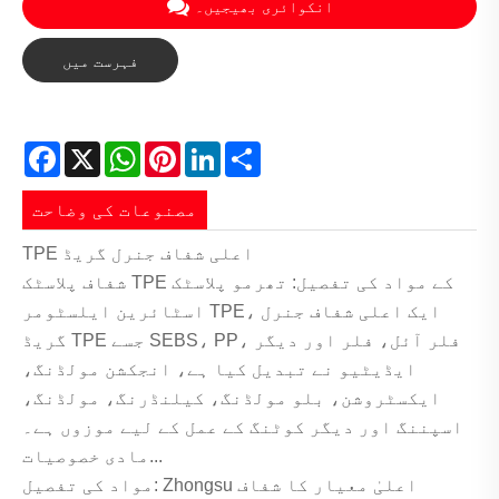
انکوائری بھیجیں۔
فہرست میں
واپس
Facebook
X
WhatsApp
Pinterest
LinkedIn
Share
مصنوعات کی وضاحت
TPE اعلی شفاف جنرل گریڈ
شفاف پلاسٹک TPE کے مواد کی تفصیل: تھرمو پلاسٹک
اسٹائرین ایلسٹومر TPE، ایک اعلی شفاف جنرل
گریڈ TPE جسے SEBS، PP، فلر آئل، فلر اور دیگر
ایڈیٹیو نے تبدیل کیا ہے، انجکشن مولڈنگ،
ایکسٹروشن، بلو مولڈنگ، کیلنڈرنگ، مولڈنگ،
اسپننگ اور دیگر کوٹنگ کے عمل کے لیے موزوں ہے۔
مادی خصوصیات...
مواد کی تفصیل: Zhongsu اعلیٰ معیار کا شفاف