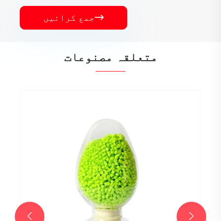

جمع کرائیں
متعلقہ مصنوعات

