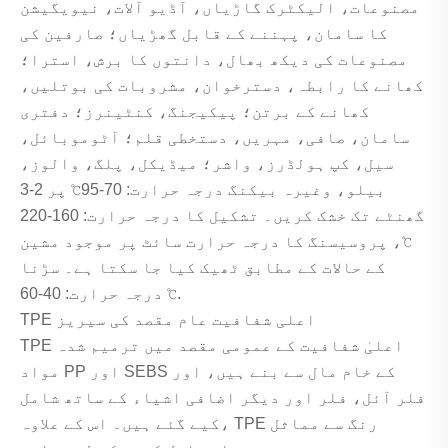
مصنوعات، الیکٹرک گاڑیاں، آڈیو آلات، نیویگیشن
کا سامان، پہننے کے قابل گھڑیاں؛ صارفین کی
مصنوعات کی دیکھ بھال، دانتوں کا برش، استرا؛
کھانے کا رابطہ، دسترخوان، مشروبات کی بوتلیں،
کھانے کے برتن؛ پیکیجنگ، کنٹینرز؛ دفتری
سامان، صافی، مہریں، دستخطی قلم؛ آٹوموبائل،
سیل، کپ ہولڈرز، واشر؛ میڈیکل، پلگ، والوز،
بیلو، وغیرہ بیکنگ درجہ حرارت: 70-95℃ پر 2-3
گھنٹے تک خشک کریں۔ تشکیل کا درجہ حرارت: 160-220
℃، پروسیسنگ کا درجہ حرارت سائٹ پر موجود مشین
کے حالات کے مطابق ٹھیک کیا جا سکتا ہے۔ سڑنا
درجہ حرارت: 40-60 ℃.
TPE اعلی شفافیت عام مقصد کی سیریز
TPE اعلیٰ شفافیت کے عمومی مقصد میں ترمیم شدہ
مواد PP اور SEBS کے خام مال سے بنے ہیں، اور
فلر آئل، فلر اور دیگر اضافی اشیاء کے ساتھ شامل
کیے گئے ہیں۔ اس کے علاوہ، TPE رنگ سے مماثل