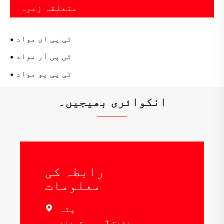
متعلقہ زمرہ
ٹی پی ای مواد
ٹی پی آر مواد
ٹی پی یو مواد
انکوائری بھیجیں۔
رابطہ کی
معلومات
پتہ

بلڈنگ 1 ، وہ گوشان