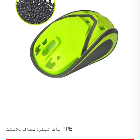
ہاٹ ٹیگز: شفاف پلاسٹک TPE