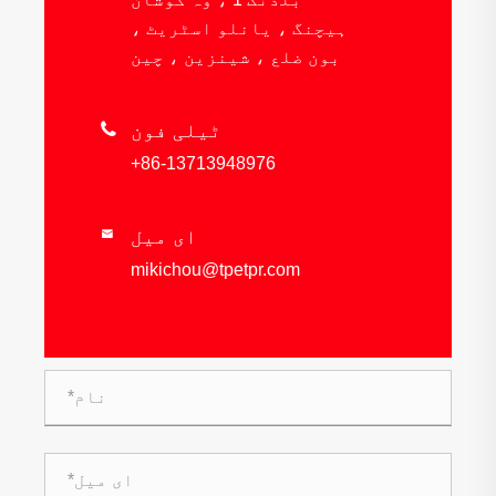
ہیچنگ ، ​​یانلو اسٹریٹ ،
بون ضلع ، شینزین ، چین
ٹیلی فون

+86-13713948976
ای میل

mikichou@tpetpr.com