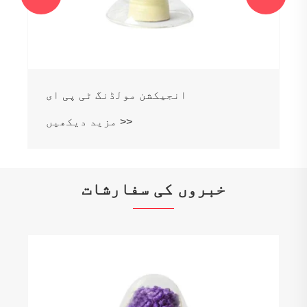
انجیکشن مولڈنگ ٹی پی ای
مزید دیکھیں >>
خبروں کی سفارشات